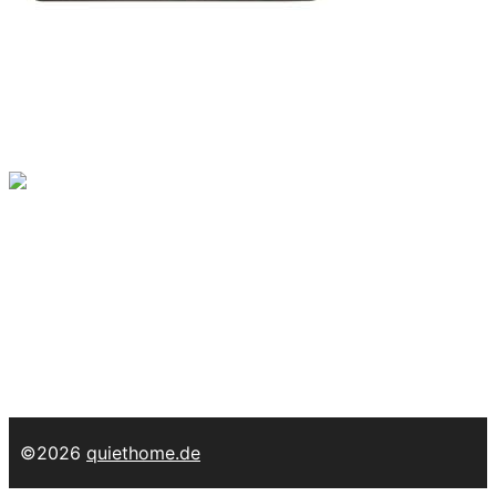
Leise Tastatur:
Tippen ohne großes Klackern
Leiser Staubsauger
– den Ohren zuliebe
Leiser Föhn
Leiser Wasserkocher
Leiser Ventilator
Leise Tastatur
Leise Uhr
Leise Klimaanlage
Leise mobile Klimaanlage
Leiser
Staubsauger
Leiser Saugroboter
ANC Kopfhörer
Leise Waschmaschine
Leise Spülmaschine
Leiser
Kühlschrank
Antivibrationsmatte
Filzgleiter
©2026
quiethome.de